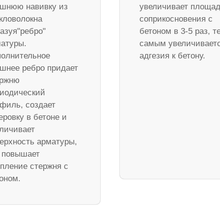
шнюю навивку из
увеличивает площа
кловолокна
соприкосновения с
азуя"ребро"
бетоном в 3-5 раз, т
атуры.
самым увеличивает
олнительное
адгезия к бетону.
шнее ребро придает
ержню
иодический
филь, создает
еровку в бетоне и
личивает
ерхность арматуры,
 повышает
пление стержня с
оном.