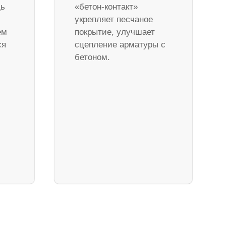
дь
«бетон-контакт»
укрепляет песчаное
ем
покрытие, улучшает
ся
сцепление арматуры с
бетоном.