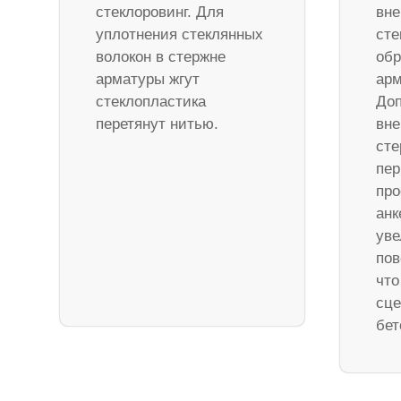
стеклоровинг. Для
вне
уплотнения стеклянных
сте
волокон в стержне
обр
арматуры жгут
арм
стеклопластика
Доп
перетянут нитью.
вне
ст
пер
про
анк
уве
пов
что
сце
бет