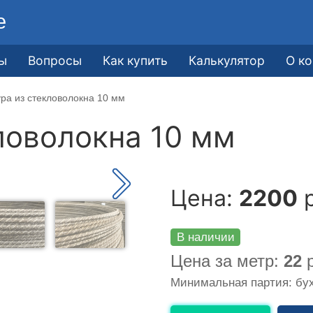
е
ы
Вопросы
Как купить
Калькулятор
О к
ра из стекловолокна 10 мм
ловолокна 10 мм
Цена:
2200
р
В наличии
Цена за метр:
22
р
Минимальная партия: бух