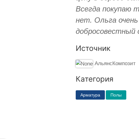
Всегда покупаю т
нет. Ольга очен
добросовестный 
Источник
АльянсКомпозит
Категория
Арматура
Полы