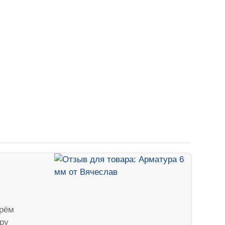
ерём
уру