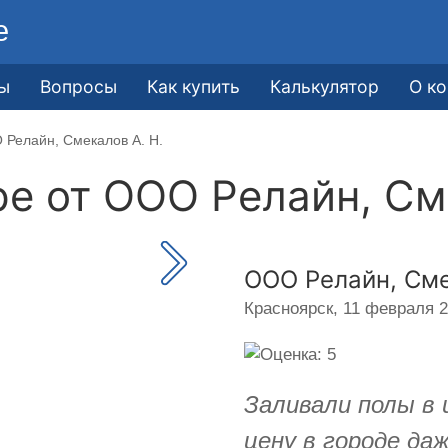
е
ы
Вопросы
Как купить
Калькулятор
О к
 Релайн, Смекалов А. Н.
ре от
ООО Релайн, Сме
ООО Релайн, Сме
Красноярск,
11 февраля 2
Заливали полы в 
цену в городе да