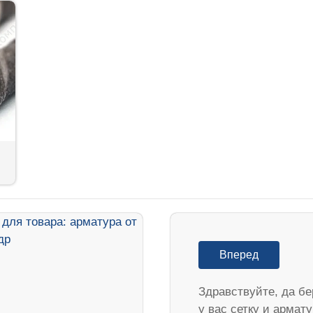
Вперед
Здравствуйте, да б
у вас сетку и армат