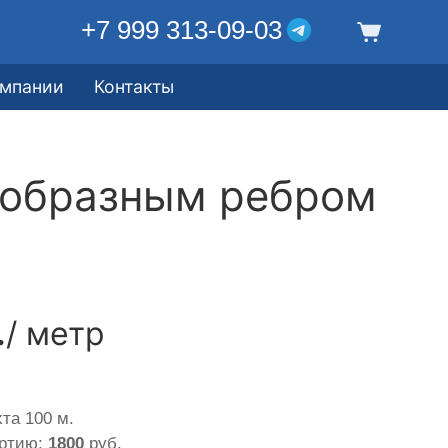
+7 999 313-09-03
омпании
Контакты
еобразным ребром
.
/ метр
та 100 м.
артию:
1800
руб.