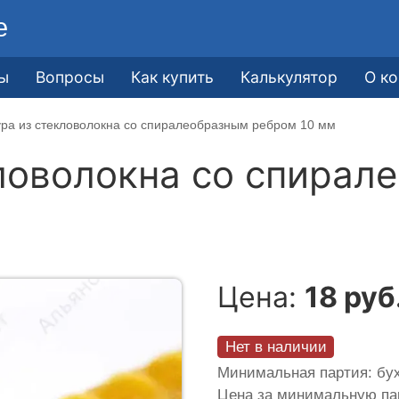
е
ы
Вопросы
Как купить
Калькулятор
О к
ра из стекловолокна со спиралеобразным ребром 10 мм
ловолокна со спирал
Цена:
18 руб
Нет в наличии
Минимальная партия: бух
Цена за минимальную п