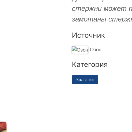
стержни может п
замотаны стерж
Источник
Озон
Категория
Колышки