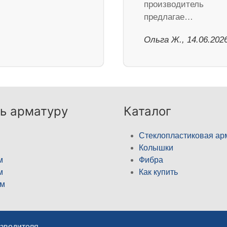
производитель
предлагае…
Ольга Ж., 14.06.202
ь арматуру
Каталог
Стеклопластиковая ар
Колышки
м
Фибра
м
Как купить
м
изводителя