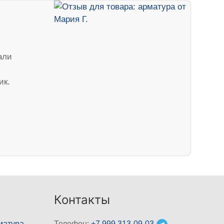
али
ик.
Контакты
матура
Телефон:
+7 999 313-09-03