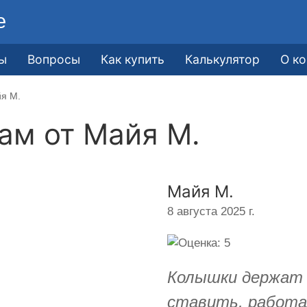
е
ы
Вопросы
Как купить
Калькулятор
О к
йя М.
кам от
Майя М.
Майя М.
8 августа 2025 г.
Колышки держат 
ставить, работа