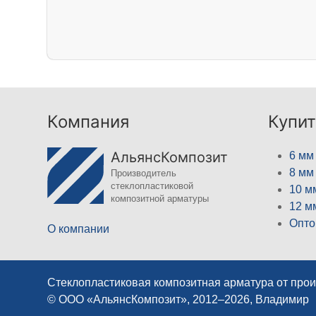
Компания
Купит
АльянсКомпозит
6 мм
8 мм
Производитель
стеклопластиковой
10 м
композитной арматуры
12 м
Опто
О компании
Стеклопластиковая композитная арматура от про
© ООО «АльянсКомпозит», 2012–2026, Владимир